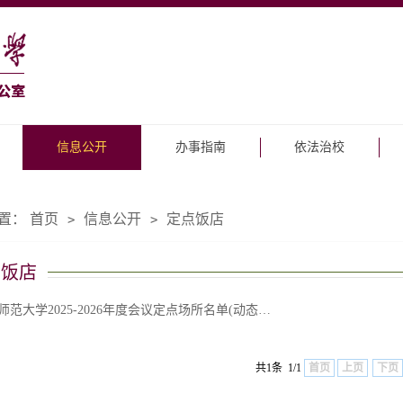
信息公开
办事指南
依法治校
置：
首页
信息公开
定点饭店
>
>
点饭店
师范大学2025-2026年度会议定点场所名单(动态…
共1条 1/1
首页
上页
下页